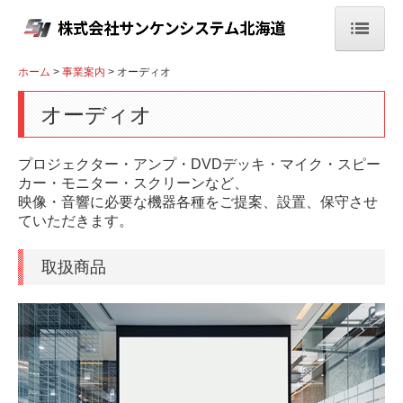
ホーム
ホーム
事業案内
オーディオ
会社案内
オーディオ
事業案内
プロジェクター・アンプ・DVDデッキ・マイク・スピー
カー・モニター・スクリーンなど、
オーディオ
映像・音響に必要な機器各種をご提案、設置、保守させ
ていただきます。
自動車学校用教材
IT・OA機器販売
取扱商品
教育商品・学校教材
オフィス環境
納入実績