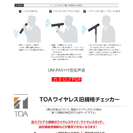
UNI-PAXﾏｲｸ型拡声器
カタログPDF