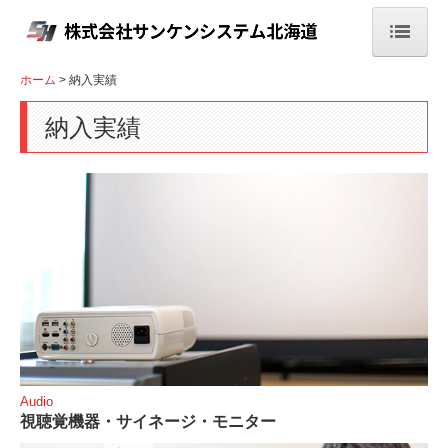
ホーム
ホーム
納入実績
会社案内
納入実績
事業案内
オーディオ
自動車学校用教材
IT・OA機器販売
教育商品・学校教材
オフィス環境
Audio
視聴覚機器・サイネージ・モニター
納入実績